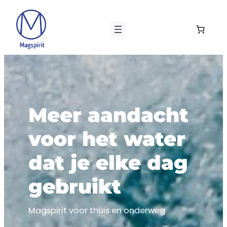
Ga
naar
de
inhoud
Meer aandacht
voor het water
dat je elke dag
gebruikt
Magspirit voor thuis en onderweg