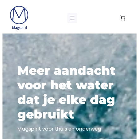
Ga
naar
de
inhoud
Meer aandacht
voor het water
dat je elke dag
gebruikt
Magspirit voor thuis en onderweg