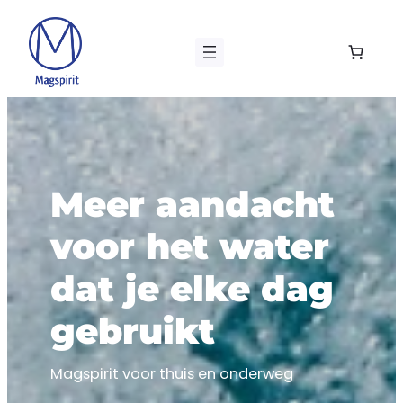
Ga
naar
de
inhoud
Meer aandacht
voor het water
dat je elke dag
gebruikt
Magspirit voor thuis en onderweg