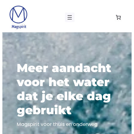
Ga
naar
de
inhoud
Meer aandacht
voor het water
dat je elke dag
gebruikt
Magspirit voor thuis en onderweg