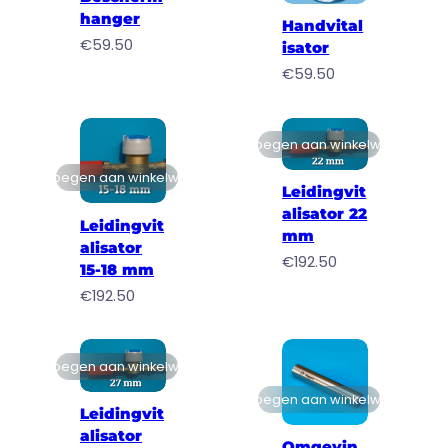
hanger
Handvital
€
59.50
isator
€
59.50
Toevoegen aan winkelwagen
Toevoegen aan winkelwagen
Leidingvit
alisator 22
Leidingvit
mm
alisator
€
192.50
15-18 mm
€
192.50
Toevoegen aan winkelwagen
Toevoegen aan winkelwagen
Leidingvit
alisator
Omgevin