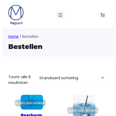
Ga
naar
de
inhoud
Home
/ Bestellen
Bestellen
Toont alle 6
resultaten
Toevoegen aan winkelwagen
Toevoegen aan winkelwagen
Bescherm