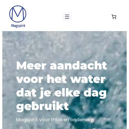
Ga
naar
de
inhoud
Meer aandacht
voor het water
dat je elke dag
gebruikt
Magspirit voor thuis en onderweg