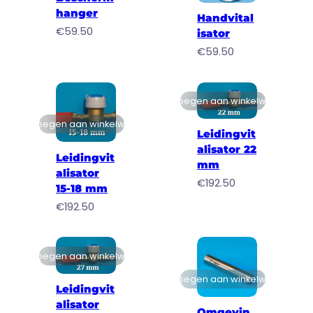
hanger
Handvital
€
59.50
isator
€
59.50
Toevoegen aan winkelwagen
Toevoegen aan winkelwagen
Leidingvit
alisator 22
Leidingvit
mm
alisator
€
192.50
15-18 mm
€
192.50
Toevoegen aan winkelwagen
Toevoegen aan winkelwagen
Leidingvit
alisator
Omgevin