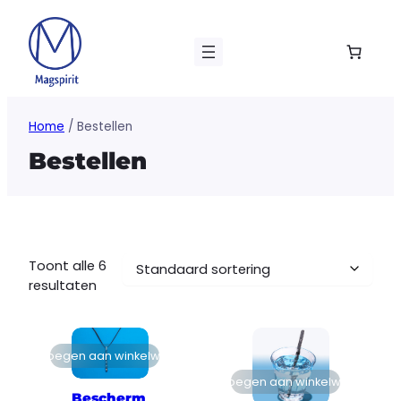
Ga
naar
de
inhoud
Home
/ Bestellen
Bestellen
Toont alle 6
resultaten
Toevoegen aan winkelwagen
Toevoegen aan winkelwagen
Bescherm