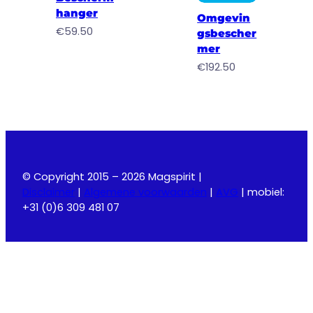
hanger
Omgevin
€
59.50
gsbescher
mer
€
192.50
© Copyright 2015 – 2026 Magspirit |
Disclaimer
|
Algemene voorwaarden
|
AVG
| mobiel:
+31 (0)6 309 481 07