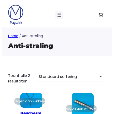
Ga
naar
de
inhoud
Home
/ Anti-straling
Anti-straling
Toont alle 2
resultaten
Toevoegen aan winkelwagen
Toevoegen aan winkelwagen
Bescherm