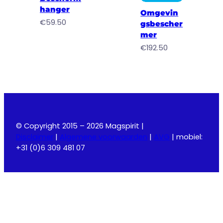
hanger
Omgevin
€
59.50
gsbescher
mer
€
192.50
© Copyright 2015 – 2026 Magspirit |
Disclaimer
|
Algemene voorwaarden
|
AVG
| mobiel:
+31 (0)6 309 481 07