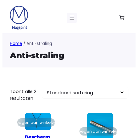
Ga
naar
de
inhoud
Home
/ Anti-straling
Anti-straling
Toont alle 2
resultaten
Toevoegen aan winkelwagen
Toevoegen aan winkelwagen
Bescherm