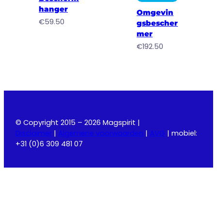
hanger
Omgevin
€
59.50
gsbescher
mer
€
192.50
© Copyright 2015 – 2026 Magspirit |
Disclaimer
|
Algemene voorwaarden
|
AVG
| mobiel:
+31 (0)6 309 481 07