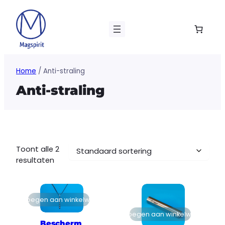
Ga
naar
de
inhoud
Home
/ Anti-straling
Anti-straling
Toont alle 2
resultaten
Toevoegen aan winkelwagen
Toevoegen aan winkelwagen
Bescherm