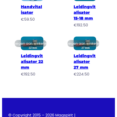
Handvital
Leidingvit
isator
alisator
15-18 mm
€
59.50
€
192.50
Toevoegen aan winkelwagen
Toevoegen aan winkelwagen
Leidingvit
Leidingvit
alisator 22
alisator
mm
27 mm
€
192.50
€
224.50
© Copyright 2015 – 2026 Magspirit |