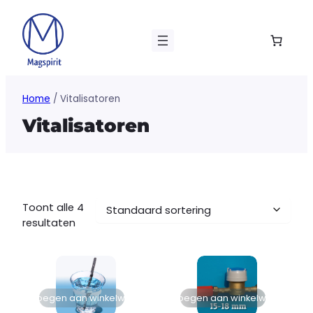
Ga
naar
de
inhoud
Home
/ Vitalisatoren
Vitalisatoren
Toont alle 4
resultaten
Toevoegen aan winkelwagen
Toevoegen aan winkelwagen