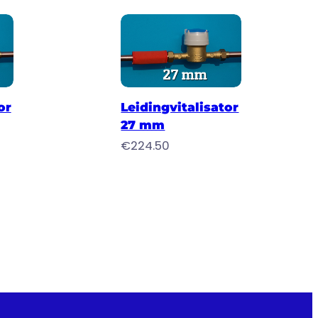
agen
Toevoegen aan winkelwagen
or
Leidingvitalisator
27 mm
€
224.50