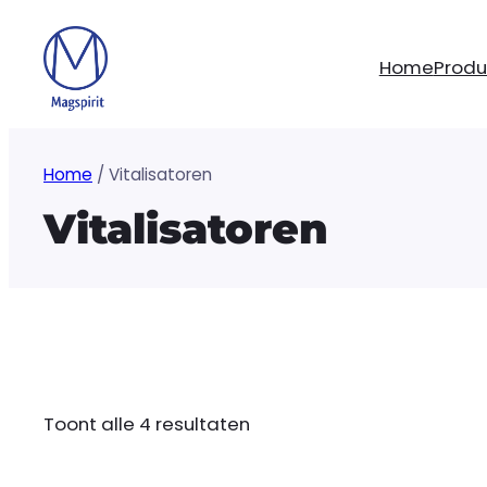
Ga
naar
Home
Produ
de
inhoud
Home
/ Vitalisatoren
Vitalisatoren
Toont alle 4 resultaten