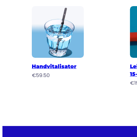
Toevoegen aan winkelwagen
Toev
Handvitalisator
Le
15
€
59.50
€
1