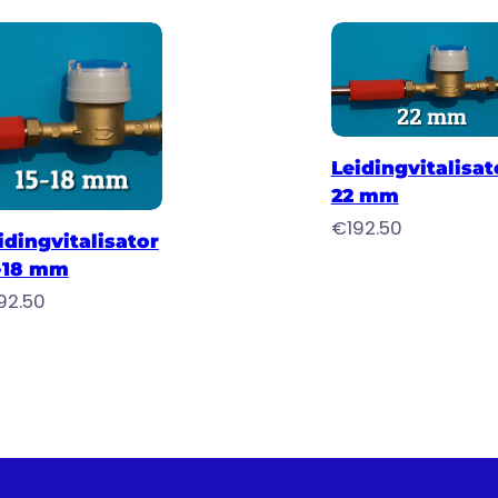
Toevoegen aan winkelw
Leidingvitalisat
22 mm
oegen aan winkelwagen
€
192.50
idingvitalisator
-18 mm
92.50