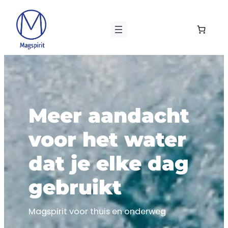
Ga
naar
de
inhoud
Meer aandacht
voor het water
dat je elke dag
gebruikt
Magspirit voor thuis en onderweg