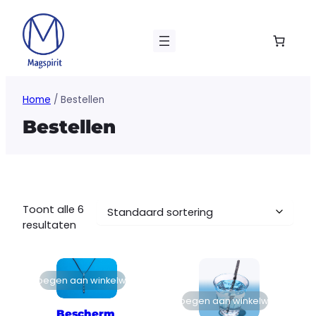
Ga
naar
de
inhoud
Home
/ Bestellen
Bestellen
Toont alle 6
resultaten
Toevoegen aan winkelwagen
Toevoegen aan winkelwagen
Bescherm