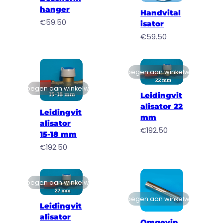
hanger
Handvital
€
59.50
isator
€
59.50
Toevoegen aan winkelwagen
Toevoegen aan winkelwagen
Leidingvit
alisator 22
Leidingvit
mm
alisator
€
192.50
15-18 mm
€
192.50
Toevoegen aan winkelwagen
Toevoegen aan winkelwagen
Leidingvit
alisator
Omgevin