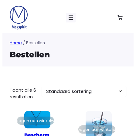
Ga
naar
de
inhoud
Home
/ Bestellen
Bestellen
Toont alle 6
resultaten
Toevoegen aan winkelwagen
Toevoegen aan winkelwagen
Bescherm