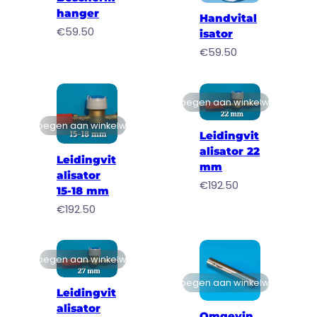
hanger
Handvital
€
59.50
isator
€
59.50
Toevoegen aan winkelwagen
Toevoegen aan winkelwagen
Leidingvit
alisator 22
Leidingvit
mm
alisator
€
192.50
15-18 mm
€
192.50
Toevoegen aan winkelwagen
Toevoegen aan winkelwagen
Leidingvit
alisator
Omgevin