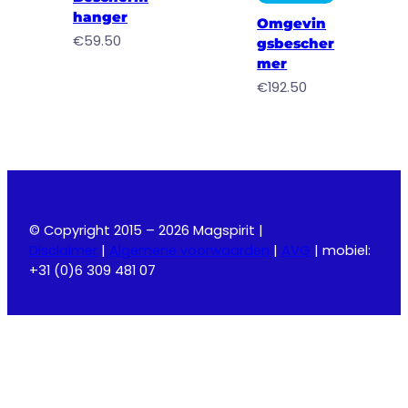
hanger
Omgevin
€
59.50
gsbescher
mer
€
192.50
© Copyright 2015 – 2026 Magspirit |
Disclaimer
|
Algemene voorwaarden
|
AVG
| mobiel:
+31 (0)6 309 481 07