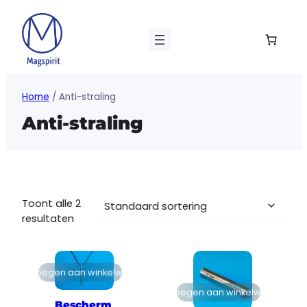
Ga
naar
de
inhoud
Home
/ Anti-straling
Anti-straling
Toont alle 2
resultaten
Toevoegen aan winkelwagen
Toevoegen aan winkelwagen
Bescherm