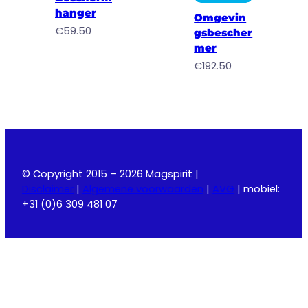
hanger
Omgevin
€
59.50
gsbescher
mer
€
192.50
© Copyright 2015 – 2026 Magspirit |
Disclaimer
|
Algemene voorwaarden
|
AVG
| mobiel:
+31 (0)6 309 481 07