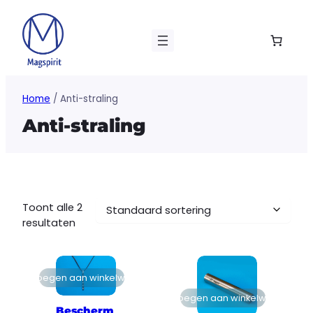
Ga
naar
de
inhoud
Home
/ Anti-straling
Anti-straling
Toont alle 2
resultaten
Toevoegen aan winkelwagen
Toevoegen aan winkelwagen
Bescherm