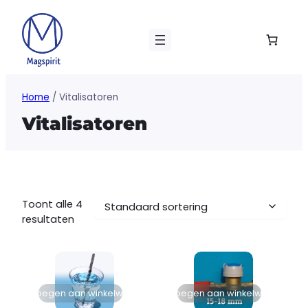
Ga
naar
de
inhoud
Home
/ Vitalisatoren
Vitalisatoren
Toont alle 4
resultaten
Toevoegen aan winkelwagen
Toevoegen aan winkelwagen