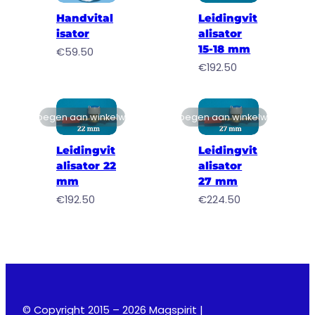
Handvital
Leidingvit
isator
alisator
15-18 mm
€
59.50
€
192.50
Toevoegen aan winkelwagen
Toevoegen aan winkelwagen
Leidingvit
Leidingvit
alisator 22
alisator
mm
27 mm
€
192.50
€
224.50
© Copyright 2015 – 2026 Magspirit |