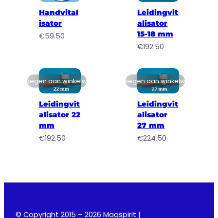
Handvital
Leidingvit
isator
alisator
15-18 mm
€
59.50
€
192.50
Toevoegen aan winkelwagen
Toevoegen aan winkelwagen
Leidingvit
Leidingvit
alisator 22
alisator
mm
27 mm
€
192.50
€
224.50
© Copyright 2015 – 2026 Magspirit |