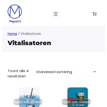
Ga
naar
de
inhoud
Home
/ Vitalisatoren
Vitalisatoren
Toont alle 4
resultaten
Toevoegen aan winkelwagen
Toevoegen aan winkelwagen